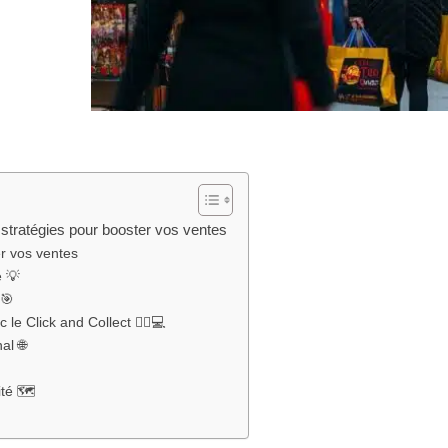
 stratégies pour booster vos ventes
er vos ventes
e 💡
 🎯
le Click and Collect 🚶‍♂️💻
al 🌐
ité 🗺️