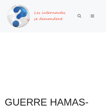
Aller
au
contenu
Menu
GUERRE HAMAS-