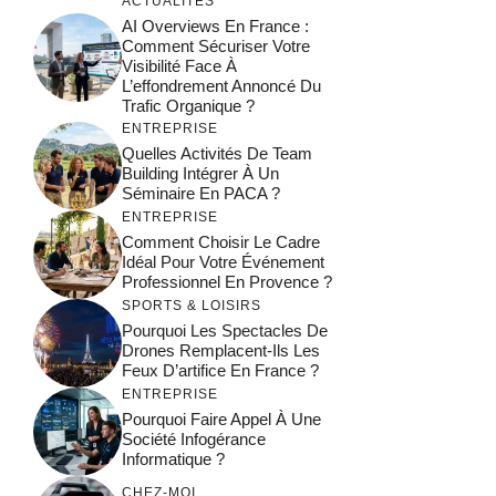
ACTUALITÉS
AI Overviews En France :
Comment Sécuriser Votre
Visibilité Face À
L’effondrement Annoncé Du
Trafic Organique ?
ENTREPRISE
Quelles Activités De Team
Building Intégrer À Un
Séminaire En PACA ?
ENTREPRISE
Comment Choisir Le Cadre
Idéal Pour Votre Événement
Professionnel En Provence ?
SPORTS & LOISIRS
Pourquoi Les Spectacles De
Drones Remplacent-Ils Les
Feux D’artifice En France ?
ENTREPRISE
Pourquoi Faire Appel À Une
Société Infogérance
Informatique ?
CHEZ-MOI